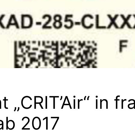
t „CRIT’Air“ in f
ab 2017